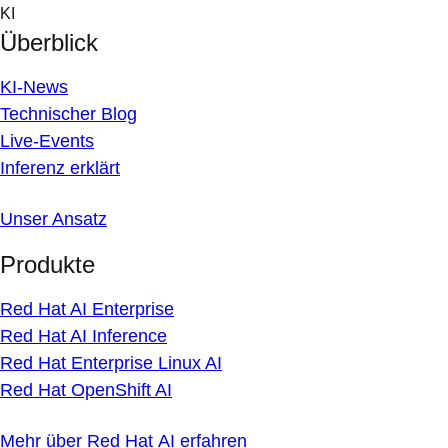
Skip
KI
to
Überblick
content
KI-News
Technischer Blog
Live-Events
Inferenz erklärt
Unser Ansatz
Produkte
Red Hat AI Enterprise
Red Hat AI Inference
Red Hat Enterprise Linux AI
Red Hat OpenShift AI
Mehr über Red Hat AI erfahren