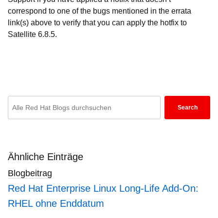
correspond to one of the bugs mentioned in the errata
link(s) above to verify that you can apply the hotfix to
Satellite 6.8.5.
Enter
Search
keywords
here
to
search
Ähnliche Einträge
blogs
Blogbeitrag
Red Hat Enterprise Linux Long-Life Add-On:
RHEL ohne Enddatum