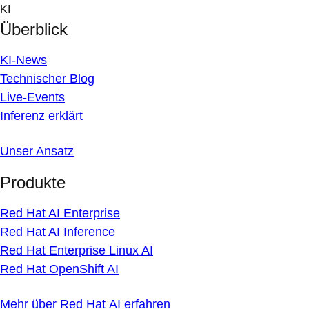
Skip
KI
to
Überblick
content
KI-News
Technischer Blog
Live-Events
Inferenz erklärt
Unser Ansatz
Produkte
Red Hat AI Enterprise
Red Hat AI Inference
Red Hat Enterprise Linux AI
Red Hat OpenShift AI
Mehr über Red Hat AI erfahren