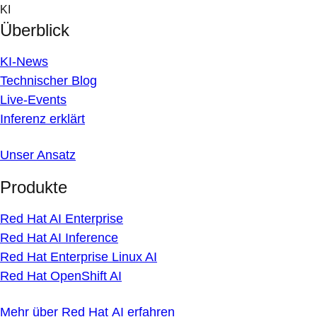
Skip
KI
to
Überblick
content
KI-News
Technischer Blog
Live-Events
Inferenz erklärt
Unser Ansatz
Produkte
Red Hat AI Enterprise
Red Hat AI Inference
Red Hat Enterprise Linux AI
Red Hat OpenShift AI
Mehr über Red Hat AI erfahren