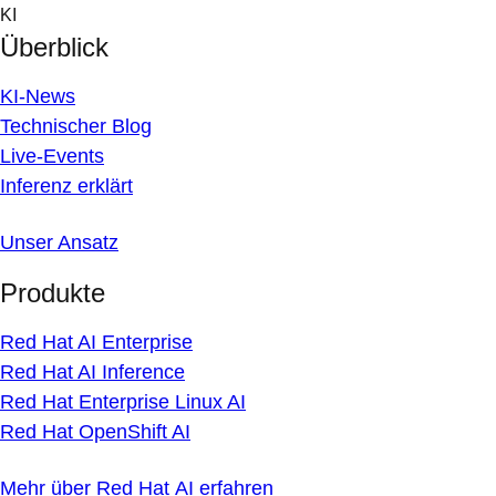
Skip
KI
to
Überblick
content
KI-News
Technischer Blog
Live-Events
Inferenz erklärt
Unser Ansatz
Produkte
Red Hat AI Enterprise
Red Hat AI Inference
Red Hat Enterprise Linux AI
Red Hat OpenShift AI
Mehr über Red Hat AI erfahren