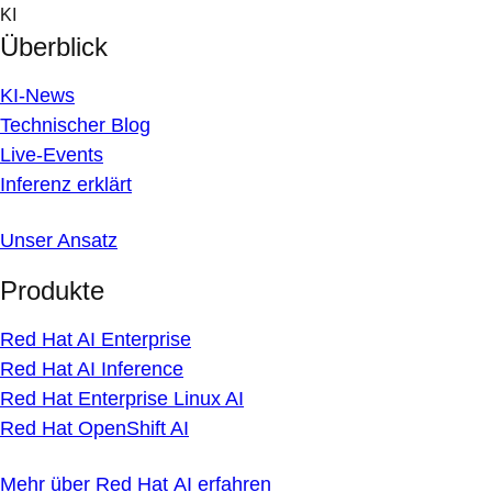
Skip
KI
to
Überblick
content
KI-News
Technischer Blog
Live-Events
Inferenz erklärt
Unser Ansatz
Produkte
Red Hat AI Enterprise
Red Hat AI Inference
Red Hat Enterprise Linux AI
Red Hat OpenShift AI
Mehr über Red Hat AI erfahren