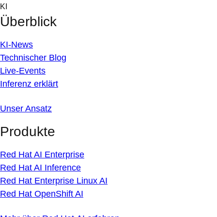
Skip
KI
to
Überblick
content
KI-News
Technischer Blog
Live-Events
Inferenz erklärt
Unser Ansatz
Produkte
Red Hat AI Enterprise
Red Hat AI Inference
Red Hat Enterprise Linux AI
Red Hat OpenShift AI