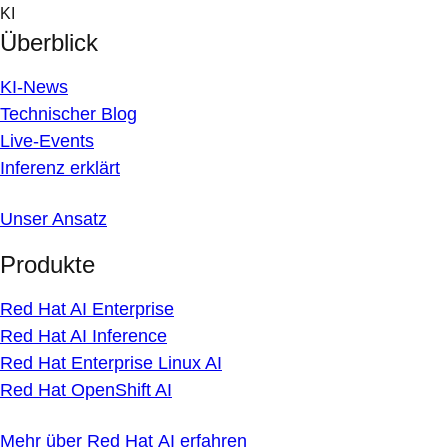
Skip
KI
to
Überblick
content
KI-News
Technischer Blog
Live-Events
Inferenz erklärt
Unser Ansatz
Produkte
Red Hat AI Enterprise
Red Hat AI Inference
Red Hat Enterprise Linux AI
Red Hat OpenShift AI
Mehr über Red Hat AI erfahren