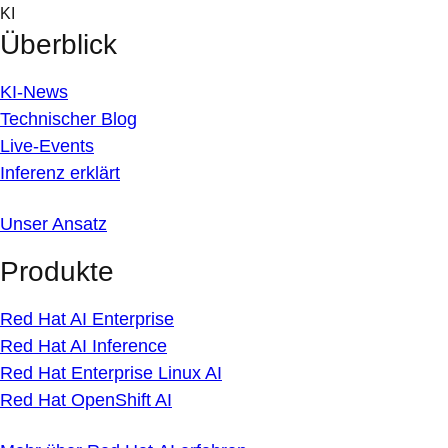
Skip
KI
to
Überblick
content
KI-News
Technischer Blog
Live-Events
Inferenz erklärt
Unser Ansatz
Produkte
Red Hat AI Enterprise
Red Hat AI Inference
Red Hat Enterprise Linux AI
Red Hat OpenShift AI