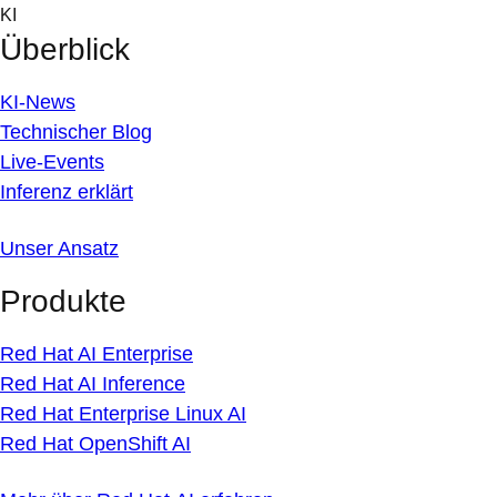
Skip
KI
to
Überblick
content
KI-News
Technischer Blog
Live-Events
Inferenz erklärt
Unser Ansatz
Produkte
Red Hat AI Enterprise
Red Hat AI Inference
Red Hat Enterprise Linux AI
Red Hat OpenShift AI