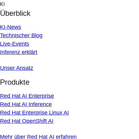
Skip
KI
to
Überblick
content
KI-News
Technischer Blog
Live-Events
Inferenz erklärt
Unser Ansatz
Produkte
Red Hat AI Enterprise
Red Hat AI Inference
Red Hat Enterprise Linux AI
Red Hat OpenShift AI
Mehr über Red Hat AI erfahren