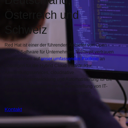
Deutschland,
Österreich und
Schweiz
Red Hat ist einer der führenden Anbieter von Open
Source-Software für Unternehmen. Weltweit vertrauen
Unternehmen auf
unser umfassendes Portfolio
an
Lösungen für die Hybrid Cloud-Infrastruktur,
Anwendungsservices, cloudnative
Anwendungsentwicklung und Automatisierung für die
schnelle und kosteneffiziente Bereitstellung von IT-
Services auf verschiedenen Infrastrukturen.
Kontakt