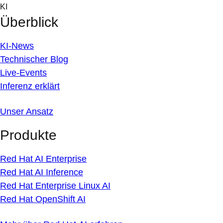
Skip
KI
to
Überblick
content
KI-News
Technischer Blog
Live-Events
Inferenz erklärt
Unser Ansatz
Produkte
Red Hat AI Enterprise
Red Hat AI Inference
Red Hat Enterprise Linux AI
Red Hat OpenShift AI