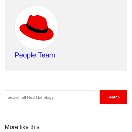
People Team
Enter
Search
keywords
here
to
search
More like this