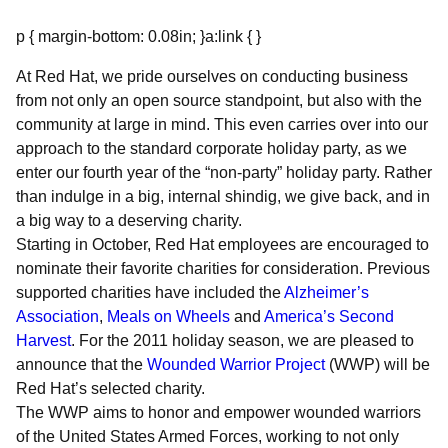
p { margin-bottom: 0.08in; }a:link { }
At Red Hat, we pride ourselves on conducting business
from not only an open source standpoint, but also with the
community at large in mind. This even carries over into our
approach to the standard corporate holiday party, as we
enter our fourth year of the “non-party” holiday party. Rather
than indulge in a big, internal shindig, we give back, and in
a big way to a deserving charity.
Starting in October, Red Hat employees are encouraged to
nominate their favorite charities for consideration. Previous
supported charities have included the
Alzheimer’s
Association
,
Meals on Wheels
and
America’s Second
Harvest
. For the 2011 holiday season, we are pleased to
announce that the
Wounded Warrior Project
(WWP) will be
Red Hat’s selected charity.
The WWP aims to honor and empower wounded warriors
of the United States Armed Forces, working to not only