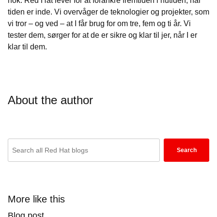
nok. Red Hat lever for at forankre fremtiden i nutiden, når
tiden er inde. Vi overvåger de teknologier og projekter, som
vi tror – og ved – at I får brug for om tre, fem og ti år. Vi
tester dem, sørger for at de er sikre og klar til jer, når I er
klar til dem.
About the author
Enter
Search
keywords
here
to
search
More like this
blogs
Blog post