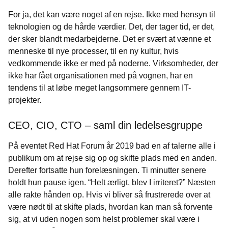
For ja, det kan være noget af en rejse. Ikke med hensyn til
teknologien og de hårde værdier. Det, der tager tid, er det,
der sker blandt medarbejderne. Det er svært at vænne et
menneske til nye processer, til en ny kultur, hvis
vedkommende ikke er med på noderne. Virksomheder, der
ikke har fået organisationen med på vognen, har en
tendens til at løbe meget langsommere gennem IT-
projekter.
CEO, CIO, CTO – saml din ledelsesgruppe
På eventet Red Hat Forum år 2019 bad en af talerne alle i
publikum om at rejse sig op og skifte plads med en anden.
Derefter fortsatte hun forelæsningen. Ti minutter senere
holdt hun pause igen. “Helt ærligt, blev I irriteret?” Næsten
alle rakte hånden op. Hvis vi bliver så frustrerede over at
være nødt til at skifte plads, hvordan kan man så forvente
sig, at vi uden nogen som helst problemer skal være i