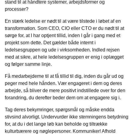
stand til at håndtere systemer, arbejdsformer og
processer?
En stærk ledelse er nødt til at være tilstede i løbet af en
transformation. Som CEO, CIO eller CTO er du nødt til at
sørge for, at I har optjent tillid, inden I går i gang med et
projekt som dette. Det gælder både internt i
ledelsesgruppen og ude i virksomheden. Indled rejsen
med at sikre, at hele ledelsesgruppen er enig i oplægget
og følger samme linje.
Få medarbejderne til at få tillid til dig, inden du går ud og
peger med hele hånden. Vær engageret i dem og deres
arbejde, så bliver de mere positivt indstillede over for den
forandring, du derefter beder dem om at engagere sig i.
Tag deres bekymringer, spørgsmål og måske endda
stivsind alvorligt. Undervurder ikke stemningens betydning
for, at du i det lange løb kan beholde og tiltrække
kulturbærere og nøglepersoner. Kommuniker! Afhold