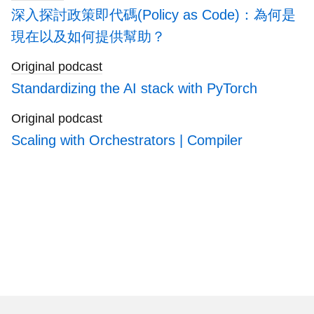
深入探討政策即代碼(Policy as Code)：為何是
現在以及如何提供幫助？
Original podcast
Standardizing the AI stack with PyTorch
Original podcast
Scaling with Orchestrators | Compiler