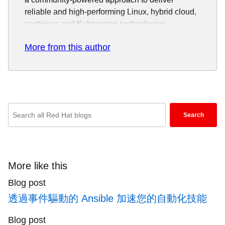
reliable and high-performing Linux, hybrid cloud,
container, and Kubernetes technologies.
Red Hat helps customers integrate new and
More from this author
existing IT applications, develop cloud-native
applications, standardize on our industry-leading
operating system, and automate, secure, and
manage complex environments. Award-winning
support, training, and consulting services make
Enter
Search
Red Hat a trusted adviser to the Fortune 500. As
keywords
a strategic partner to cloud providers, system
here
integrators, application vendors, customers, and
to
open source communities, Red Hat can help
search
More like this
organizations prepare for the digital future.
blogs
Blog post
透過事件驅動的 Ansible 加速您的自動化技能
Blog post