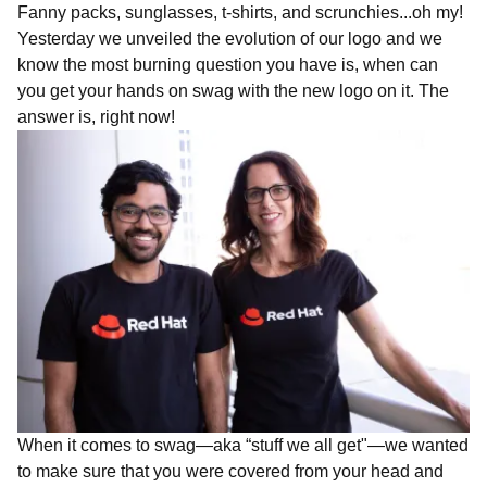
Fanny packs, sunglasses, t-shirts, and scrunchies...oh my!
Yesterday we unveiled the evolution of our logo and we
know the most burning question you have is, when can
you get your hands on swag with the new logo on it. The
answer is, right now!
When it comes to swag—aka “stuff we all get"—we wanted
to make sure that you were covered from your head and