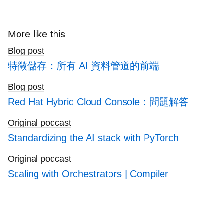
here
to
search
More like this
blogs
Blog post
特徵儲存：所有 AI 資料管道的前端
Blog post
Red Hat Hybrid Cloud Console：問題解答
Original podcast
Standardizing the AI stack with PyTorch
Original podcast
Scaling with Orchestrators | Compiler