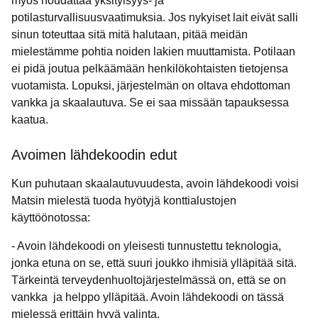
myös noudattaa yksityisyys- ja
potilasturvallisuusvaatimuksia. Jos nykyiset lait eivät salli
sinun toteuttaa sitä mitä halutaan, pitää meidän
mielestämme pohtia noiden lakien muuttamista. Potilaan
ei pidä joutua pelkäämään henkilökohtaisten tietojensa
vuotamista. Lopuksi, järjestelmän on oltava ehdottoman
vankka ja skaalautuva. Se ei saa missään tapauksessa
kaatua.
Avoimen lähdekoodin edut
Kun puhutaan skaalautuvuudesta, avoin lähdekoodi voisi
Matsin mielestä tuoda hyötyjä konttialustojen
käyttöönotossa:
- Avoin lähdekoodi on yleisesti tunnustettu teknologia,
jonka etuna on se, että suuri joukko ihmisiä ylläpitää sitä.
Tärkeintä terveydenhuoltojärjestelmässä on, että se on
vankka ja helppo ylläpitää. Avoin lähdekoodi on tässä
mielessä erittäin hyvä valinta.