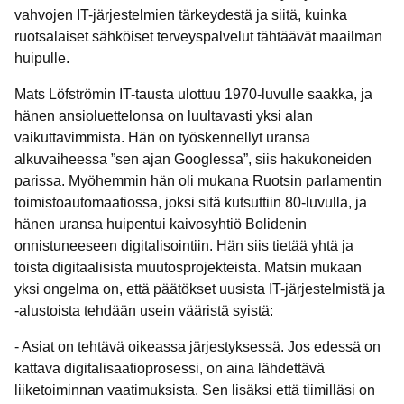
vahvojen IT-järjestelmien tärkeydestä ja siitä, kuinka
ruotsalaiset sähköiset terveyspalvelut tähtäävät maailman
huipulle.
Mats Löfströmin IT-tausta ulottuu 1970-luvulle saakka, ja
hänen ansioluettelonsa on luultavasti yksi alan
vaikuttavimmista. Hän on työskennellyt uransa
alkuvaiheessa ”sen ajan Googlessa”, siis hakukoneiden
parissa. Myöhemmin hän oli mukana Ruotsin parlamentin
toimistoautomaatiossa, joksi sitä kutsuttiin 80-luvulla, ja
hänen uransa huipentui kaivosyhtiö Bolidenin
onnistuneeseen digitalisointiin. Hän siis tietää yhtä ja
toista digitaalisista muutosprojekteista. Matsin mukaan
yksi ongelma on, että päätökset uusista IT-järjestelmistä ja
-alustoista tehdään usein vääristä syistä:
- Asiat on tehtävä oikeassa järjestyksessä. Jos edessä on
kattava digitalisaatioprosessi, on aina lähdettävä
liiketoiminnan vaatimuksista. Sen lisäksi että tiimilläsi on