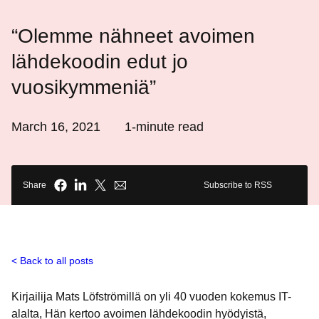
“Olemme nähneet avoimen
lähdekoodin edut jo
vuosikymmeniä”
March 16, 2021
1
-minute read
Share
Subscribe to RSS
Back to all posts
Kirjailija Mats Löfströmillä on yli 40 vuoden kokemus IT-
alalta, Hän kertoo avoimen lähdekoodin hyödyistä,