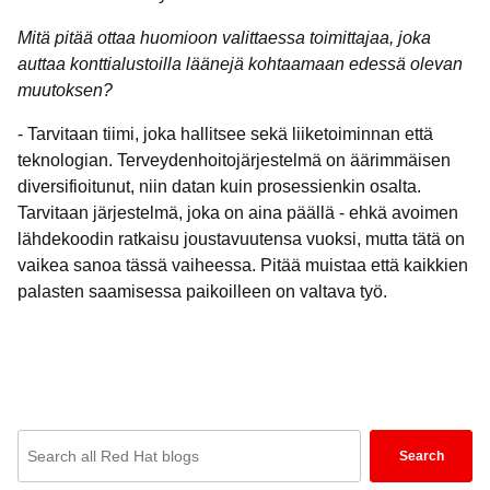
Mitä pitää ottaa huomioon valittaessa toimittajaa, joka
auttaa konttialustoilla läänejä kohtaamaan edessä olevan
muutoksen?
- Tarvitaan tiimi, joka hallitsee sekä liiketoiminnan että
teknologian. Terveydenhoitojärjestelmä on äärimmäisen
diversifioitunut, niin datan kuin prosessienkin osalta.
Tarvitaan järjestelmä, joka on aina päällä - ehkä avoimen
lähdekoodin ratkaisu joustavuutensa vuoksi, mutta tätä on
vaikea sanoa tässä vaiheessa. Pitää muistaa että kaikkien
palasten saamisessa paikoilleen on valtava työ.
Enter
Search
keywords