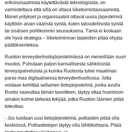
erikoisosaamista käytettävästä teknologiasta, on
varmistettava että sillä on oltava liiketoimintaosaamista.
Monet yritykset ja organisaatiot ottavat uusia järjestelmiä
käyttöön aivan vääristä syistä, kuten taloudellisista syistä
tai sisäisen politikoinnin seurauksena. Tämä ei koskaan
ole hyvä strategia – liiketoiminnan tarpeiden pitää ohjata
päätöksentekoa.
Ruotsin terveydenhoitojärjestelmässä on meneillään suuri
muutos. Puhutaan paljon kansallisesta sähköisistä
terveyspalveluista ja kuinka Ruotsista tulee maailman
paras maa digitaalisessa terveydenhuollossa. Jotta
voidaan kehittää sellainen tietojärjestelmä, jonka avulla
Ruotsi saavuttaa tämän tavoitteen, täytyy ottaa huomioon
ainakin kolme tärkeää tekijää, jotka Ruotsin läänien pitää
toteuttaa:
- Jos luodaan uusi tietojärjestelmä, potilaiden pitää olla
keskiössä. Potilastietojen täytyy olla lähtökohtana. Pitää