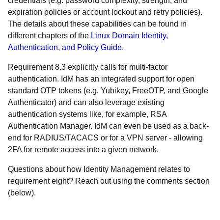
credentials (e.g. password complexity, strength, and
expiration policies or account lockout and retry policies).
The details about these capabilities can be found in
different chapters of the
Linux Domain Identity,
Authentication, and Policy Guide
.
Requirement 8.3 explicitly calls for multi-factor
authentication. IdM has an integrated support for open
standard OTP tokens (e.g. Yubikey, FreeOTP, and Google
Authenticator) and can also leverage existing
authentication systems like, for example, RSA
Authentication Manager. IdM can even be used as a back-
end for RADIUS/TACACS or for a VPN server - allowing
2FA for remote access into a given network.
Questions about how Identity Management relates to
requirement eight? Reach out using the comments section
(below).