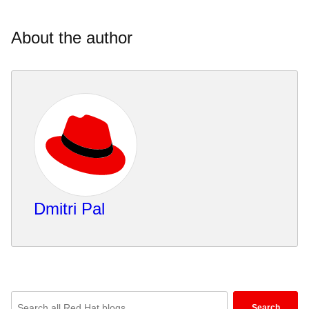
About the author
Dmitri Pal
Enter
Search