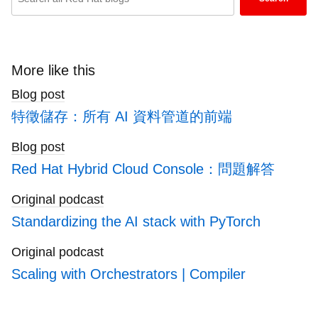
keywords
here
to
search
More like this
blogs
Blog post
特徵儲存：所有 AI 資料管道的前端
Blog post
Red Hat Hybrid Cloud Console：問題解答
Original podcast
Standardizing the AI stack with PyTorch
Original podcast
Scaling with Orchestrators | Compiler