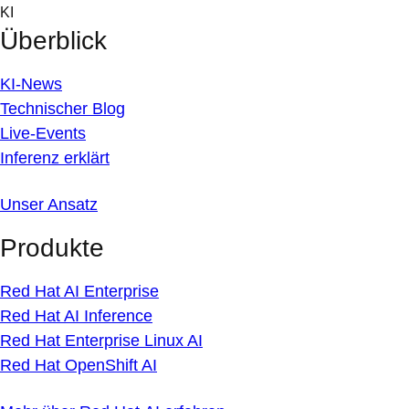
Skip
KI
to
Überblick
content
KI-News
Technischer Blog
Live-Events
Inferenz erklärt
Unser Ansatz
Produkte
Red Hat AI Enterprise
Red Hat AI Inference
Red Hat Enterprise Linux AI
Red Hat OpenShift AI