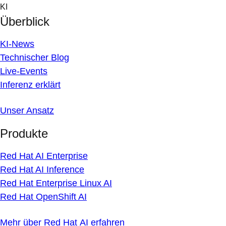
Skip
KI
to
Überblick
content
KI-News
Technischer Blog
Live-Events
Inferenz erklärt
Unser Ansatz
Produkte
Red Hat AI Enterprise
Red Hat AI Inference
Red Hat Enterprise Linux AI
Red Hat OpenShift AI
Mehr über Red Hat AI erfahren