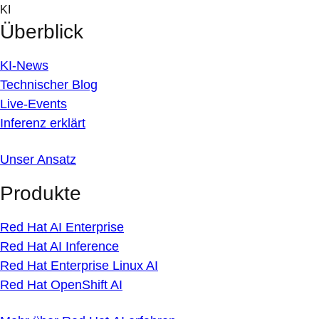
Skip
KI
to
Überblick
content
KI-News
Technischer Blog
Live-Events
Inferenz erklärt
Unser Ansatz
Produkte
Red Hat AI Enterprise
Red Hat AI Inference
Red Hat Enterprise Linux AI
Red Hat OpenShift AI