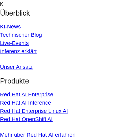
Skip
KI
to
Überblick
content
KI-News
Technischer Blog
Live-Events
Inferenz erklärt
Unser Ansatz
Produkte
Red Hat AI Enterprise
Red Hat AI Inference
Red Hat Enterprise Linux AI
Red Hat OpenShift AI
Mehr über Red Hat AI erfahren