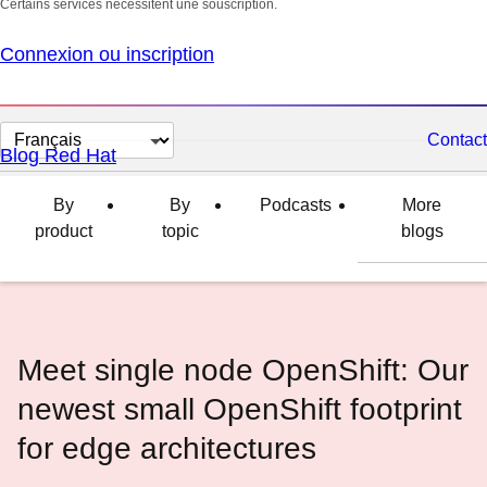
Certains services nécessitent une souscription.
Connexion ou inscription
Changer
Contact
Blog Red Hat
la
langue
By
By
Podcasts
More
product
topic
blogs
Meet single node OpenShift: Our
newest small OpenShift footprint
for edge architectures