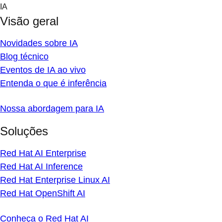
Skip
IA
to
Visão geral
content
Novidades sobre IA
Blog técnico
Eventos de IA ao vivo
Entenda o que é inferência
Nossa abordagem para IA
Soluções
Red Hat AI Enterprise
Red Hat AI Inference
Red Hat Enterprise Linux AI
Red Hat OpenShift AI
Conheça o Red Hat AI