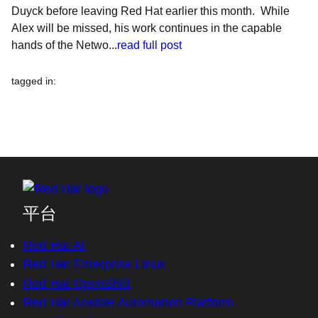
Duyck before leaving Red Hat earlier this month. While
Alex will be missed, his work continues in the capable
hands of the Netwo...
read full post
tagged in
:
平台
Red Hat AI
Red Hat Enterprise Linux
Red Hat OpenShift
Red Hat Ansible Automation Platform