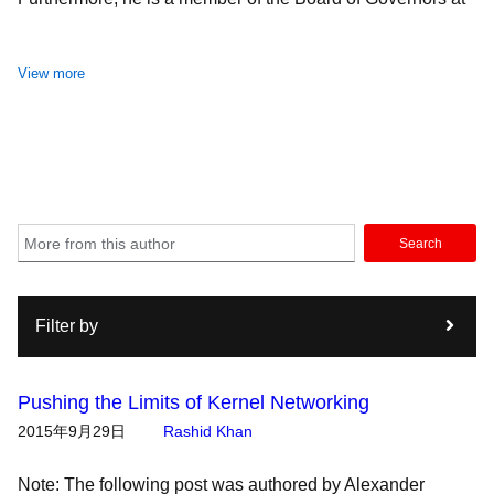
OPI (Open Platform Initiative) within the Linux Foundation,
where he plays a pivotal role in shaping the future of open
View more
source technologies and their applications across various
industries. Rashid's commitment to advancing technology
and fostering a collaborative ecosystem reflect his deep
dedication to both innovation and community building.
Search
Filter by
Pushing the Limits of Kernel Networking
2015年9月29日
Rashid Khan
Note: The following post was authored by Alexander