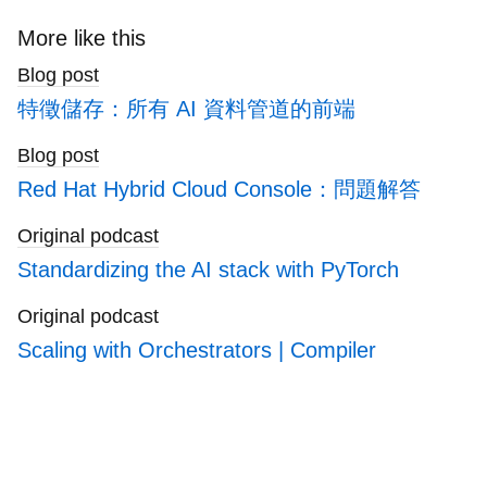
to
search
More like this
blogs
Blog post
特徵儲存：所有 AI 資料管道的前端
Blog post
Red Hat Hybrid Cloud Console：問題解答
Original podcast
Standardizing the AI stack with PyTorch
Original podcast
Scaling with Orchestrators | Compiler