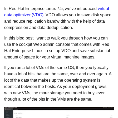
In Red Hat Enterprise Linux 7.5, we’ve introduced
virtual
data optimizer (VDO)
. VDO allows you to save disk space
and reduce replication bandwidth with the help of data
compression and data deduplication.
In this blog post I want to walk you through how you can
use the cockpit Web admin console that comes with Red
Hat Enterprise Linux, to set up VDO and save substantial
amount of space for your virtual machine images.
If you run a lot of VMs of the same OS, then you typically
have a lot of bits that are the same, over and over again. A
lot of the data that makes up the operating system is
identical between the hosts. As your deployment grows
with new VMs, the more storage you need to buy, even
though a lot of the bits in the VMs are the same.