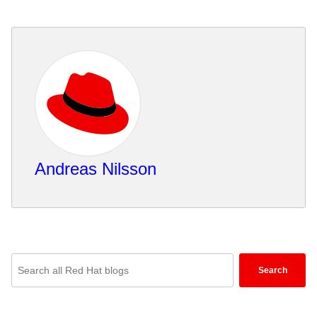
Andreas Nilsson
Enter
Search
keywords
here