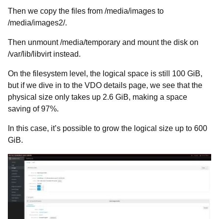
Then we copy the files from /media/images to
/media/images2/.
Then unmount /media/temporary and mount the disk on
/var/lib/libvirt instead.
On the filesystem level, the logical space is still 100 GiB,
but if we dive in to the VDO details page, we see that the
physical size only takes up 2.6 GiB, making a space
saving of 97%.
In this case, it’s possible to grow the logical size up to 600
GiB.