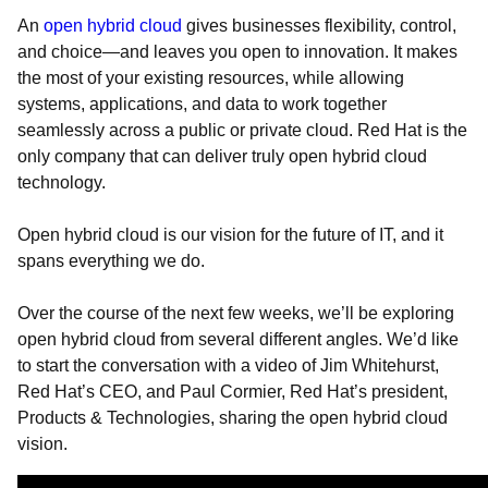
An
open hybrid cloud
gives businesses flexibility, control,
and choice—and leaves you open to innovation. It makes
the most of your existing resources, while allowing
systems, applications, and data to work together
seamlessly across a public or private cloud. Red Hat is the
only company that can deliver truly open hybrid cloud
technology.
Open hybrid cloud is our vision for the future of IT, and it
spans everything we do.
Over the course of the next few weeks, we’ll be exploring
open hybrid cloud from several different angles. We’d like
to start the conversation with a video of Jim Whitehurst,
Red Hat’s CEO, and Paul Cormier, Red Hat’s president,
Products & Technologies, sharing the open hybrid cloud
vision.