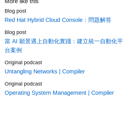
More like this
blogs
Blog post
Red Hat Hybrid Cloud Console：問題解答
Blog post
當 AI 願景遇上自動化實踐：建立統一自動化平
台案例
Original podcast
Untangling Networks | Compiler
Original podcast
Operating System Management | Compiler