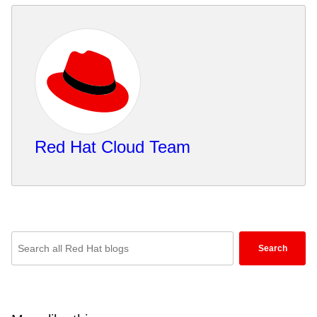
Red Hat Cloud Team
Enter
Search
keywords
here
to
search