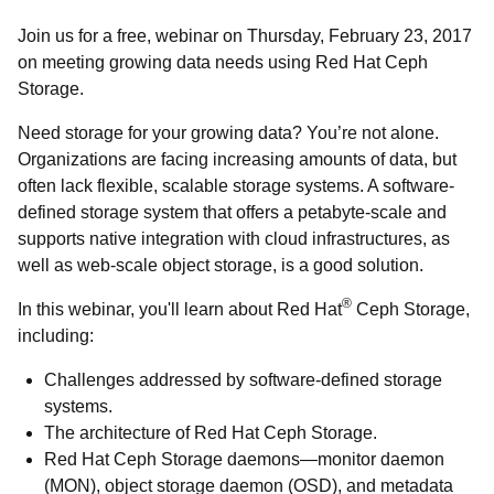
Join us for a free, webinar on Thursday, February 23, 2017
on meeting growing data needs using Red Hat Ceph
Storage.
Need storage for your growing data? You’re not alone.
Organizations are facing increasing amounts of data, but
often lack flexible, scalable storage systems. A software-
defined storage system that offers a petabyte-scale and
supports native integration with cloud infrastructures, as
well as web-scale object storage, is a good solution.
®
In this webinar, you'll learn about Red Hat
Ceph Storage,
including:
Challenges addressed by software-defined storage
systems.
The architecture of Red Hat Ceph Storage.
Red Hat Ceph Storage daemons—monitor daemon
(MON), object storage daemon (OSD), and metadata