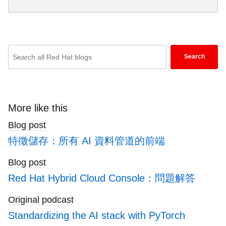
Enter
Search
keywords
here
to
search
More like this
blogs
Blog post
特徵儲存：所有 AI 資料管道的前端
Blog post
Red Hat Hybrid Cloud Console：問題解答
Original podcast
Standardizing the AI stack with PyTorch