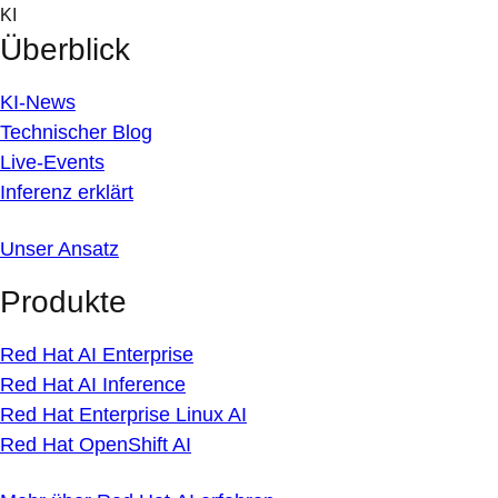
Skip
KI
to
Überblick
content
KI-News
Technischer Blog
Live-Events
Inferenz erklärt
Unser Ansatz
Produkte
Red Hat AI Enterprise
Red Hat AI Inference
Red Hat Enterprise Linux AI
Red Hat OpenShift AI