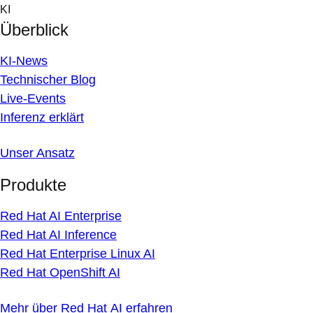
Skip
KI
to
Überblick
content
KI-News
Technischer Blog
Live-Events
Inferenz erklärt
Unser Ansatz
Produkte
Red Hat AI Enterprise
Red Hat AI Inference
Red Hat Enterprise Linux AI
Red Hat OpenShift AI
Mehr über Red Hat AI erfahren