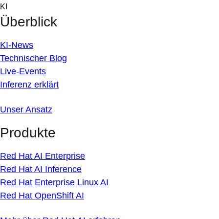
Skip
KI
to
Überblick
content
KI-News
Technischer Blog
Live-Events
Inferenz erklärt
Unser Ansatz
Produkte
Red Hat AI Enterprise
Red Hat AI Inference
Red Hat Enterprise Linux AI
Red Hat OpenShift AI