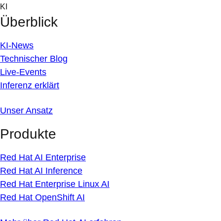
Skip
KI
to
Überblick
content
KI-News
Technischer Blog
Live-Events
Inferenz erklärt
Unser Ansatz
Produkte
Red Hat AI Enterprise
Red Hat AI Inference
Red Hat Enterprise Linux AI
Red Hat OpenShift AI