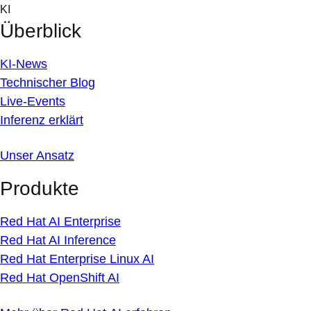
Skip
KI
to
Überblick
content
KI-News
Technischer Blog
Live-Events
Inferenz erklärt
Unser Ansatz
Produkte
Red Hat AI Enterprise
Red Hat AI Inference
Red Hat Enterprise Linux AI
Red Hat OpenShift AI