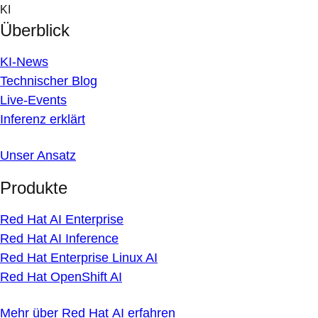
Skip
KI
to
Überblick
content
KI-News
Technischer Blog
Live-Events
Inferenz erklärt
Unser Ansatz
Produkte
Red Hat AI Enterprise
Red Hat AI Inference
Red Hat Enterprise Linux AI
Red Hat OpenShift AI
Mehr über Red Hat AI erfahren