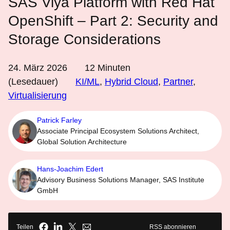
SAS Viya Platform with Red Hat
OpenShift – Part 2: Security and
Storage Considerations
24. März 2026
12
Minuten
(Lesedauer)
KI/ML
,
Hybrid Cloud
,
Partner
,
Virtualisierung
Patrick Farley
Associate Principal Ecosystem Solutions Architect,
Global Solution Architecture
Hans-Joachim Edert
Advisory Business Solutions Manager, SAS Institute
GmbH
Teilen
RSS abonnieren