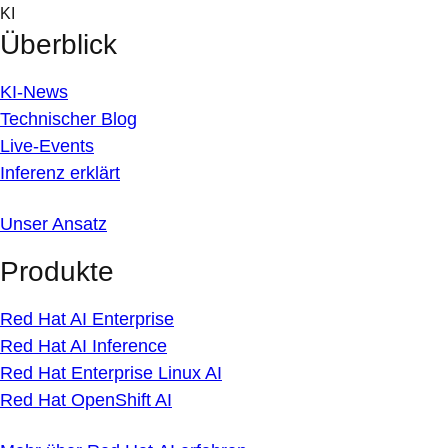
Skip
KI
to
Überblick
content
KI-News
Technischer Blog
Live-Events
Inferenz erklärt
Unser Ansatz
Produkte
Red Hat AI Enterprise
Red Hat AI Inference
Red Hat Enterprise Linux AI
Red Hat OpenShift AI