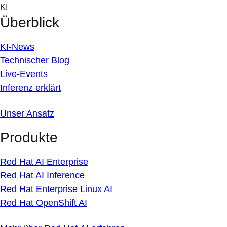
Skip
KI
to
Überblick
content
KI-News
Technischer Blog
Live-Events
Inferenz erklärt
Unser Ansatz
Produkte
Red Hat AI Enterprise
Red Hat AI Inference
Red Hat Enterprise Linux AI
Red Hat OpenShift AI