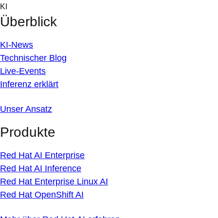
Skip
KI
to
Überblick
content
KI-News
Technischer Blog
Live-Events
Inferenz erklärt
Unser Ansatz
Produkte
Red Hat AI Enterprise
Red Hat AI Inference
Red Hat Enterprise Linux AI
Red Hat OpenShift AI