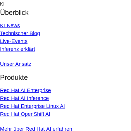
Skip
KI
to
Überblick
content
KI-News
Technischer Blog
Live-Events
Inferenz erklärt
Unser Ansatz
Produkte
Red Hat AI Enterprise
Red Hat AI Inference
Red Hat Enterprise Linux AI
Red Hat OpenShift AI
Mehr über Red Hat AI erfahren