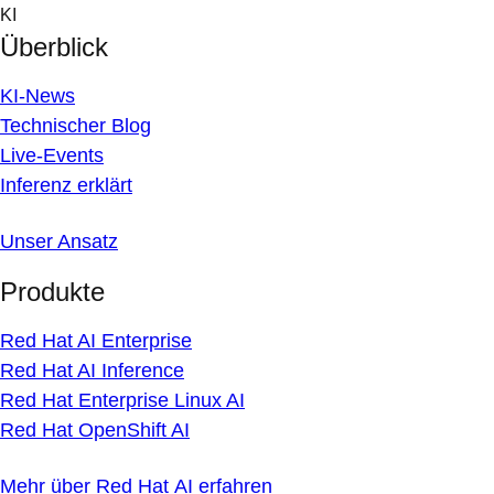
Skip
KI
to
Überblick
content
KI-News
Technischer Blog
Live-Events
Inferenz erklärt
Unser Ansatz
Produkte
Red Hat AI Enterprise
Red Hat AI Inference
Red Hat Enterprise Linux AI
Red Hat OpenShift AI
Mehr über Red Hat AI erfahren