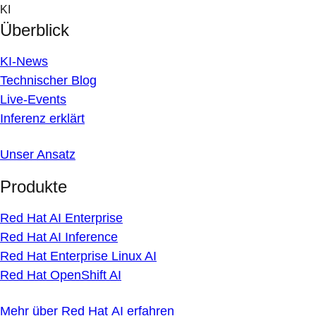
Skip
KI
to
Überblick
content
KI-News
Technischer Blog
Live-Events
Inferenz erklärt
Unser Ansatz
Produkte
Red Hat AI Enterprise
Red Hat AI Inference
Red Hat Enterprise Linux AI
Red Hat OpenShift AI
Mehr über Red Hat AI erfahren