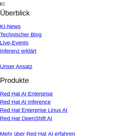
Skip
KI
to
Überblick
content
KI-News
Technischer Blog
Live-Events
Inferenz erklärt
Unser Ansatz
Produkte
Red Hat AI Enterprise
Red Hat AI Inference
Red Hat Enterprise Linux AI
Red Hat OpenShift AI
Mehr über Red Hat AI erfahren