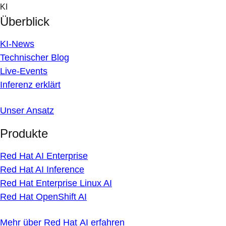
Skip
KI
to
Überblick
content
KI-News
Technischer Blog
Live-Events
Inferenz erklärt
Unser Ansatz
Produkte
Red Hat AI Enterprise
Red Hat AI Inference
Red Hat Enterprise Linux AI
Red Hat OpenShift AI
Mehr über Red Hat AI erfahren