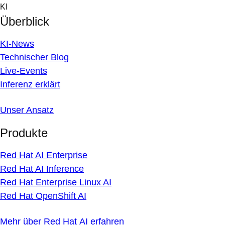
Skip
KI
to
Überblick
content
KI-News
Technischer Blog
Live-Events
Inferenz erklärt
Unser Ansatz
Produkte
Red Hat AI Enterprise
Red Hat AI Inference
Red Hat Enterprise Linux AI
Red Hat OpenShift AI
Mehr über Red Hat AI erfahren