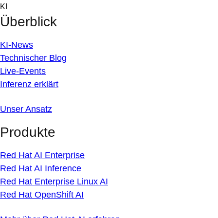
Skip
KI
to
Überblick
content
KI-News
Technischer Blog
Live-Events
Inferenz erklärt
Unser Ansatz
Produkte
Red Hat AI Enterprise
Red Hat AI Inference
Red Hat Enterprise Linux AI
Red Hat OpenShift AI