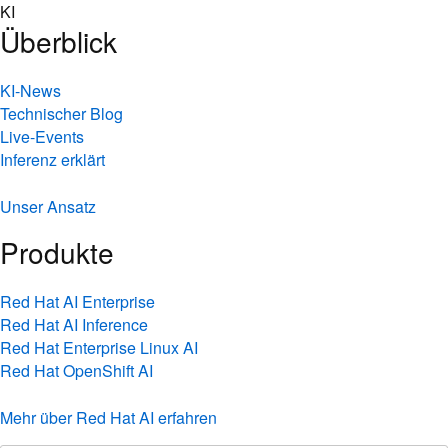
Skip
KI
to
Überblick
content
KI-News
Technischer Blog
Live-Events
Inferenz erklärt
Unser Ansatz
Produkte
Red Hat AI Enterprise
Red Hat AI Inference
Red Hat Enterprise Linux AI
Red Hat OpenShift AI
Mehr über Red Hat AI erfahren