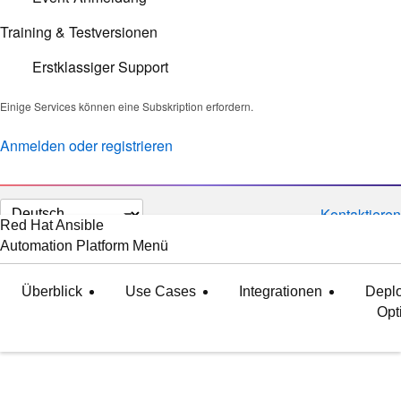
Training & Testversionen
Erstklassiger Support
Einige Services können eine Subskription erfordern.
Anmelden oder registrieren
Sprache
Kontaktieren
Red Hat Ansible
auswählen
Automation Platform
Menü
maximiert
minimiert
Überblick
Use Cases
Integrationen
Depl
Opt