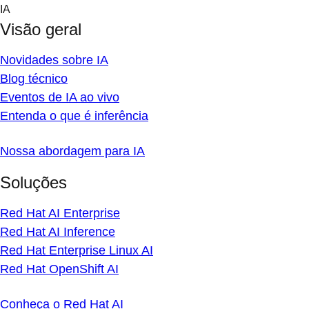
Skip
IA
to
Visão geral
content
Novidades sobre IA
Blog técnico
Eventos de IA ao vivo
Entenda o que é inferência
Nossa abordagem para IA
Soluções
Red Hat AI Enterprise
Red Hat AI Inference
Red Hat Enterprise Linux AI
Red Hat OpenShift AI
Conheça o Red Hat AI