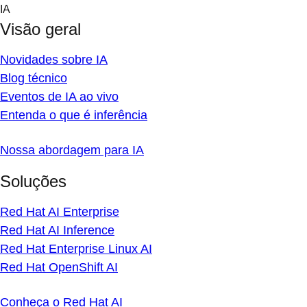
Skip
IA
to
Visão geral
content
Novidades sobre IA
Blog técnico
Eventos de IA ao vivo
Entenda o que é inferência
Nossa abordagem para IA
Soluções
Red Hat AI Enterprise
Red Hat AI Inference
Red Hat Enterprise Linux AI
Red Hat OpenShift AI
Conheça o Red Hat AI