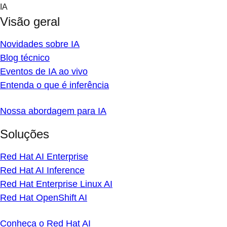
Skip
IA
to
Visão geral
content
Novidades sobre IA
Blog técnico
Eventos de IA ao vivo
Entenda o que é inferência
Nossa abordagem para IA
Soluções
Red Hat AI Enterprise
Red Hat AI Inference
Red Hat Enterprise Linux AI
Red Hat OpenShift AI
Conheça o Red Hat AI