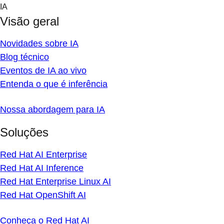
Skip
IA
to
Visão geral
content
Novidades sobre IA
Blog técnico
Eventos de IA ao vivo
Entenda o que é inferência
Nossa abordagem para IA
Soluções
Red Hat AI Enterprise
Red Hat AI Inference
Red Hat Enterprise Linux AI
Red Hat OpenShift AI
Conheça o Red Hat AI