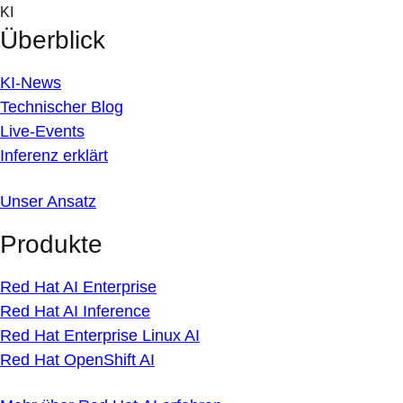
Skip
KI
to
Überblick
content
KI-News
Technischer Blog
Live-Events
Inferenz erklärt
Unser Ansatz
Produkte
Red Hat AI Enterprise
Red Hat AI Inference
Red Hat Enterprise Linux AI
Red Hat OpenShift AI