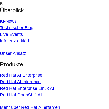
Skip
KI
to
Überblick
content
KI-News
Technischer Blog
Live-Events
Inferenz erklärt
Unser Ansatz
Produkte
Red Hat AI Enterprise
Red Hat AI Inference
Red Hat Enterprise Linux AI
Red Hat OpenShift AI
Mehr über Red Hat AI erfahren