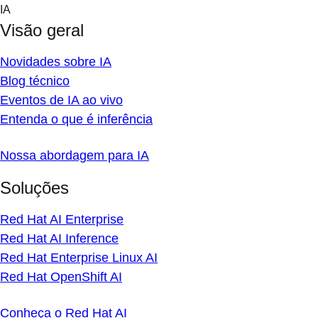
Skip
IA
to
Visão geral
content
Novidades sobre IA
Blog técnico
Eventos de IA ao vivo
Entenda o que é inferência
Nossa abordagem para IA
Soluções
Red Hat AI Enterprise
Red Hat AI Inference
Red Hat Enterprise Linux AI
Red Hat OpenShift AI
Conheça o Red Hat AI