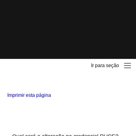
Reformulamos a credencial do Red Hat®
Certified Engineer (RHCE®) para refletir a
necessidade de conhecimento em automação,
preparando você e sua equipe para os
desafios atuais e futuros.
Ir para seção
Imprimir esta página